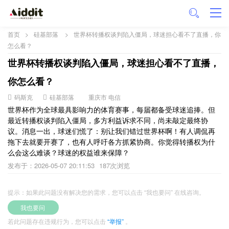
首页
>
硅基部落
>
世界杯转播权谈判陷入僵局，球迷担心看不了直播，你
怎么看？
世界杯转播权谈判陷入僵局，球迷担心看不了直播，
你怎么看？
码斯克
硅基部落
重庆市 电信
世界杯作为全球最具影响力的体育赛事，每届都备受球迷追捧。但
最近转播权谈判陷入僵局，多方利益诉求不同，尚未敲定最终协
议。消息一出，球迷们慌了：别让我们错过世界杯啊！有人调侃再
拖下去就要开赛了，也有人呼吁各方抓紧协商。你觉得转播权为什
么会这么难谈？球迷的权益谁来保障？
发布于：2026-05-07 20:11:53
187次浏览
提示：如果此问题没有解决您的需求，您可以点击 “我也要问” 在线咨询。
我也要问
若此问题存在违规行为，您可以点击
“举报”
。