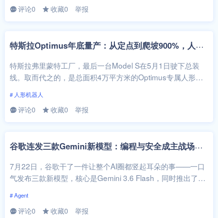
评论0
收藏0
举报
特
斯拉Optimus年底量产：从定点到爬坡900%，人形机器人进入工业化时刻
特斯拉弗里蒙特工厂，最后一台Model S在5月1日驶下总装
线。取而代之的，是总面积4万平方米的Optimus专属人形机
器人产线。这个动作的...
# 人形机器人
评论0
收藏0
举报
谷
歌连发三款Gemini新模型：编程与安全成主战场，AI Agent正在分化
7月22日，谷歌干了一件让整个AI圈都竖起耳朵的事——一口
气发布三款新模型，核心是Gemini 3.6 Flash，同时推出了专
门强化安全能...
# Agent
评论0
收藏0
举报