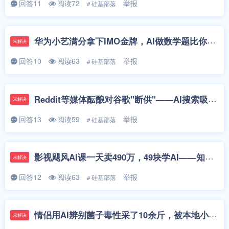
回答11
阅读72
举报
# 硅基部落
华为小艺满分拿下IMO金牌，AI做数学题比你强了，你慌吗？
未解决
回答10
阅读63
举报
# 硅基部落
Reddit等媒体酝酿对谷歌"断供"——AI搜索吸走了流量，内容创作者该怎么活下去？
未解决
回答13
阅读59
举报
# 硅基部落
影视飓风AI课一天卖490万，49块学AI——知识普惠还是割韭菜？
未解决
回答12
阅读63
举报
# 硅基部落
情侣用AI辨别菌子毒性采了10余斤，被本地小孩哥筛剩2斤——AI和小孩哥，谁更懂生活？
未解决