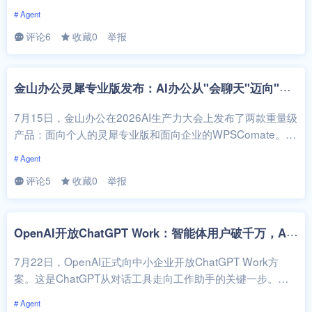
型的发...
# Agent
评论6
收藏0
举报
金
山办公灵犀专业版发布：AI办公从"会聊天"迈向"能交付"
7月15日，金山办公在2026AI生产力大会上发布了两款重量级
产品：面向个人的灵犀专业版和面向企业的WPSComate。这
两款产品最大的共同...
# Agent
评论5
收藏0
举报
O
penAI开放ChatGPT Work：智能体用户破千万，AI正在从"聊天"变成"干活"
7月22日，OpenAI正式向中小企业开放ChatGPT Work方
案。这是ChatGPT从对话工具走向工作助手的关键一步。更
值得关注的是一...
# Agent