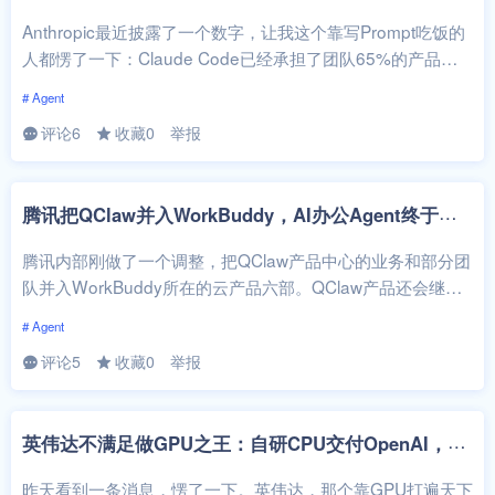
Anthropic最近披露了一个数字，让我这个靠写Prompt吃饭的
人都愣了一下：Claude Code已经承担了团队65%的产品工
程PR。...
# Agent
评论6
收藏0
举报
腾
讯把QClaw并入WorkBuddy，AI办公Agent终于不打内战了
腾讯内部刚做了一个调整，把QClaw产品中心的业务和部分团
队并入WorkBuddy所在的云产品六部。QClaw产品还会继续
运营，但两支团队归...
# Agent
评论5
收藏0
举报
英
伟达不满足做GPU之王：自研CPU交付OpenAI，AI公司为什么集体造芯
昨天看到一条消息，愣了一下。英伟达，那个靠GPU打遍天下