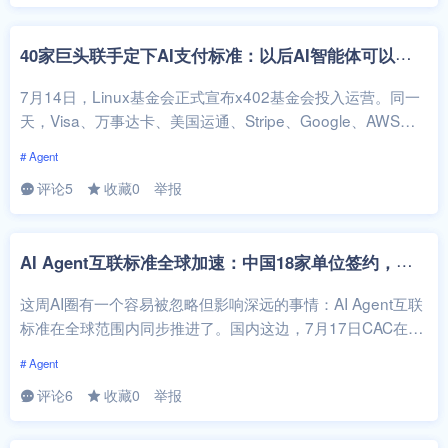
4
0家巨头联手定下AI支付标准：以后AI智能体可以自己花钱了
7月14日，Linux基金会正式宣布x402基金会投入运营。同一
天，Visa、万事达卡、美国运通、Stripe、Google、AWS等4
0家...
# Agent
评论5
收藏0
举报
A
I Agent互联标准全球加速：中国18家单位签约，行业格局要变
这周AI圈有一个容易被忽略但影响深远的事情：AI Agent互联
标准在全球范围内同步推进了。国内这边，7月17日CAC在W
AIC发布了Age...
# Agent
评论6
收藏0
举报