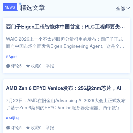
精选文章
全部
NEWS
西
门子Eigen工程智能体中国首发：PLC工程师要失业了？
WAIC 2026上一个不太起眼但分量很重的发布：西门子正式
面向中国市场全面发售Eigen Engineering Agent。这是全球
首款...
# Agent
评论5
收藏0
举报
A
MD Zen 6 EPYC Venice发布：256核2nm芯片，AI服务器的游戏规则要变了
7月22日，AMD在旧金山Advancing AI 2026大会上正式发布
了基于Zen 6架构的EPYC Venice服务器处理器。两个数字...
# AI学习
评论5
收藏0
举报