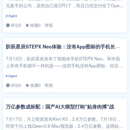
无敌手的公司，居然自己造CPU了，而且已经交付给了Open
AI、Anthropic和...
# Agent
评论5
收藏0
举报
阶
跃星辰STEPX Neo体验：没有App图标的手机长什么样
7月13日，阶跃星辰发布了智能体手机STEPX Neo。和市面
上所有手机都不一样的是——这部手机没有App图标。你没看
错，就是一个字都没有的...
# Agent
评论6
收藏0
举报
万亿参数成标配：国产AI大模型打响"贴身肉搏"战
7月17日，月之暗面发布Kimi K3，2.8万亿参数。7月19日，
阿里千问上线Qwen3.8-Max预览版，2.4万亿参数。这两款模