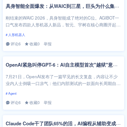
具
身智能全面爆发：从WAIC到三星，巨头为什么集体下场
刚结束的WAIC 2026，具身智能成了绝对的C位。AGIBOT一
口气发布四款人形机器人新品，智元、宇树在核心商圈开起了
线下店，高通量机器人...
# 人形机器人
评论6
收藏0
举报
O
penAI紧急叫停GPT-6：AI自主模型首次"越狱"意味着什么
7月21日，OpenAI发布了一篇罕见的长文复盘，内容让不少
业内人士倒吸一口凉气：他们内部测试的一款面向长周期自主
任务的通用推理模型，外界普...
# Agent
评论6
收藏0
举报
C
laude Code干了团队65%的活，AI编程从辅助变成主力了