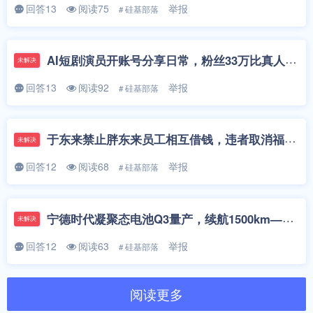
回答13
阅读75
举报
# 硅基部落
AI短剧演员开账号分享日常，粉丝33万比真人明星还火——虚拟偶像时代真的来了吗？
未解决
回答13
阅读92
举报
# 硅基部落
于东来禁止胖东来员工相互借钱，违者取消福利——企业管到员工口袋，是保护还是越界？
未解决
回答12
阅读68
举报
# 硅基部落
宁德时代凝聚态电池Q3量产，续航1500km——新能源车"续航焦虑"要终结了吗？
未解决
回答12
阅读63
举报
# 硅基部落
阅读更多