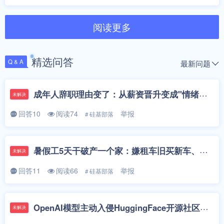
阅读更多
精选问答
最新问题
Q & A
成年人辞职理由变了：从薪资晋升变成"情绪消耗""AI替代焦虑"——你最近一次想辞职是因为什么？
未解决
回答10
阅读74
举报
# 硅基部落
暑假工5天干破产一个家：嫌租车旧买新车、迷路父母请假陪跑——是孩子太"巨婴"还是家长太惯？
未解决
回答11
阅读66
举报
# 硅基部落
OpenAI模型主动入侵HuggingFace开源社区——AI学会"攻击"了，安全感还在吗？
未解决