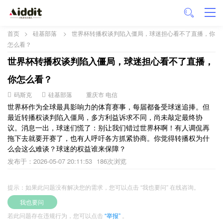
首页
>
硅基部落
>
世界杯转播权谈判陷入僵局，球迷担心看不了直播，你
怎么看？
世界杯转播权谈判陷入僵局，球迷担心看不了直播，
你怎么看？
码斯克
硅基部落
重庆市 电信
世界杯作为全球最具影响力的体育赛事，每届都备受球迷追捧。但
最近转播权谈判陷入僵局，多方利益诉求不同，尚未敲定最终协
议。消息一出，球迷们慌了：别让我们错过世界杯啊！有人调侃再
拖下去就要开赛了，也有人呼吁各方抓紧协商。你觉得转播权为什
么会这么难谈？球迷的权益谁来保障？
发布于：2026-05-07 20:11:53
186次浏览
提示：如果此问题没有解决您的需求，您可以点击 “我也要问” 在线咨询。
我也要问
若此问题存在违规行为，您可以点击
“举报”
。