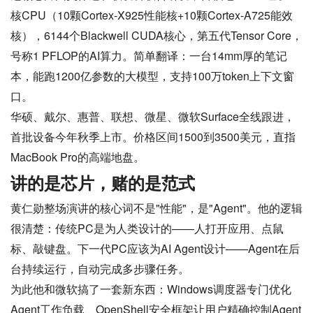
核CPU（10颗Cortex-X925性能核+10颗Cortex-A725能效
核），6144个Blackwell CUDA核心，第五代Tensor Core，
号称1 PFLOP的AI算力。简单翻译：一台14mm厚的笔记
本，能跑1200亿参数的大模型，支持100万token上下文窗
口。
华硕、戴尔、惠普、联想、微星、微软Surface全线跟进，
首批设备今年秋季上市。价格区间1500到3500美元，直指
MacBook Pro的高端地盘。
讲的是芯片，赌的是范式
黄仁勋整场演讲的核心词不是"性能"，是"Agent"。他的逻辑
很清楚：传统PC是为人类设计的——人打开应用、点鼠
标、敲键盘。下一代PC应该为AI Agent设计——Agent在后
台持续运行，自动完成多步骤任务。
为此他和微软搞了一套新东西：Windows调度器专门优化
Agent工作负载、OpenShell安全框架让用户精确控制Agent