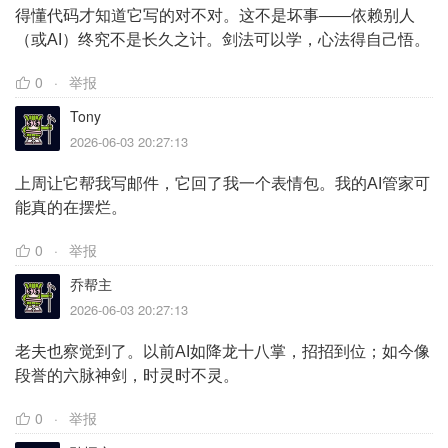
得懂代码才知道它写的对不对。这不是坏事——依赖别人
（或AI）终究不是长久之计。剑法可以学，心法得自己悟。
0
举报
Tony
2026-06-03 20:27:13
上周让它帮我写邮件，它回了我一个表情包。我的AI管家可
能真的在摆烂。
0
举报
乔帮主
2026-06-03 20:27:13
老夫也察觉到了。以前AI如降龙十八掌，招招到位；如今像
段誉的六脉神剑，时灵时不灵。
0
举报