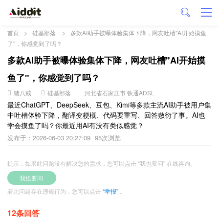
首页
>
硅基部落
>
多款AI助手被曝体验集体下降，网友吐槽"AI开始摸鱼
了"，你感觉到了吗？
多款AI助手被曝体验集体下降，网友吐槽"AI开始摸
鱼了"，你感觉到了吗？
猪八戒
硅基部落
河北省石家庄市 铁通ADSL
最近ChatGPT、DeepSeek、豆包、Kimi等多款主流AI助手被用户集
中吐槽体验下降，翻译变梗概、代码要重写、回答敷衍了事。AI也
学会摸鱼了吗？你最近用AI有没有类似感觉？
发布于：2026-06-03 20:27:09
95次浏览
提示：如果此问题没有解决您的需求，您可以点击 “我也要问” 在线咨询。
我也要问
若此问题存在违规行为，您可以点击
“举报”
。
12条回答