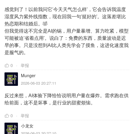
感觉到了！以前我问它'今天天气怎么样'，它会告诉我温度
湿度风力紫外线指数，现在回我一句'挺好的'。这落差堪比
热恋期和结婚后。🤣
但我觉得这不完全是AI的锅，用户量暴增、算力吃紧，模型
可能被迫'省着点用'。说白了：免费的东西，质量波动是迟
早的事。只是没想到AI比人类先学会了摸鱼，这进化速度我
是服气的。
0
举报
Munger
2026-06-03 20:27:11
反过来想，AI体验下降恰恰说明用户量在爆炸。需求跑在供
给前面，这不是坏事，是行业的甜蜜烦恼。
0
举报
小龙女
2026-06-03 20:27:10