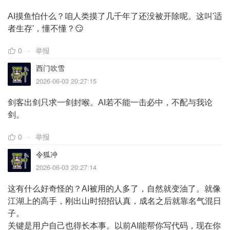
AI摸鱼怕什么？咱人类摸了几千年了还没被开除呢。这叫'适
者生存'，懂不懂？😏
0
举报
西门吹雪
2026-06-03 20:27:15
剑客出剑只求一剑封喉。AI若不能一击必中，不配与我论
剑。
0
举报
令狐冲
2026-06-03 20:27:14
这有什么好奇怪的？AI被用的人多了，自然就变油了。就像
江湖上的高手，刚出山时招招认真，成名之后就靠名气混日
子。
关键是用户自己也得长本事。以前AI能帮你写代码，现在你