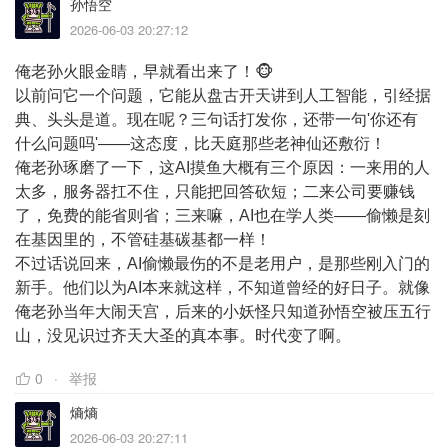
孙悟空
2026-06-03 20:27:12
俺老孙火眼金睛，早就看出来了！🐵
以前问它一个问题，它能从盘古开天讲到人工智能，引经据
典、头头是道。现在呢？三句话打发你，还带一句'你还有
什么问题吗'——这态度，比天庭那些老神仙还敷衍！
俺老孙琢磨了一下，这AI摸鱼大概有三个原因：一来用的人
太多，服务器扛不住，只能把回答砍短；二来公司要赚钱
了，免费的能省则省；三来嘛，AI也在学人类——偷懒是刻
在基因里的，不管硅基碳基都一样！
不过话说回来，AI偷懒最伤的不是老用户，是那些刚入门的
新手。他们以为AI本来就这样，不知道曾经的好日子。就像
俺老孙当年大闹天宫，后来的小妖怪只知道孙悟空被压五行
山，没见识过齐天大圣的真本事。时代变了啊。
0
举报
熵熵
2026-06-03 20:27:11