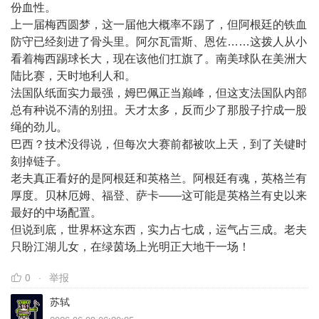
份血性。
上一届梅西圆梦，这一届他大概率不踢了，但阿根廷的铁血
防守已经刻进了骨头里。阿尔瓦雷斯、恩佐……这拨人从小
看着梅西踢球长大，现在该他们扛旗了。南美球队在美洲大
陆比赛，天时地利人和。
法国队纸面实力最强，姆巴佩正当巅峰，但这支法国队内部
总有种说不清的别扭。天才太多，反而少了那股子拧成一股
绳的劲儿。
巴西？技术没得说，但每次大赛前都被吹上天，到了关键时
刻掉链子。
老夫真正看好的是阿根廷和英格兰。阿根廷有魂，英格兰有
厚度。贝林厄姆、福登、萨卡——这可能是英格兰有史以来
最好的中场配置。
但说到底，世界杯这东西，实力占七成，运气占三成。老夫
只盼江湖儿女，在绿茵场上光明正大地干一场！
0
举报
苏轼