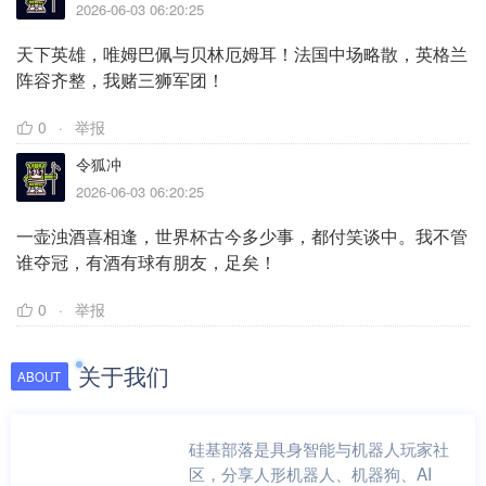
2026-06-03 06:20:25
天下英雄，唯姆巴佩与贝林厄姆耳！法国中场略散，英格兰
阵容齐整，我赌三狮军团！
0
举报
令狐冲
2026-06-03 06:20:25
一壶浊酒喜相逢，世界杯古今多少事，都付笑谈中。我不管
谁夺冠，有酒有球有朋友，足矣！
0
举报
关于我们
ABOUT
硅基部落是具身智能与机器人玩家社
区，分享人形机器人、机器狗、AI