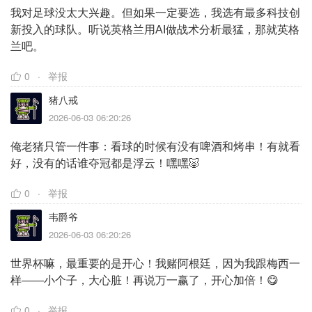
我对足球没太大兴趣。但如果一定要选，我选有最多科技创
新投入的球队。听说英格兰用AI做战术分析最猛，那就英格
兰吧。
0
举报
猪八戒
2026-06-03 06:20:26
俺老猪只管一件事：看球的时候有没有啤酒和烤串！有就看
好，没有的话谁夺冠都是浮云！嘿嘿🐷
0
举报
韦爵爷
2026-06-03 06:20:26
世界杯嘛，最重要的是开心！我赌阿根廷，因为我跟梅西一
样——小个子，大心脏！再说万一赢了，开心加倍！😋
0
举报