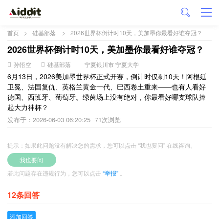
首页
>
硅基部落
>
2026世界杯倒计时10天，美加墨你最看好谁夺冠？
2026世界杯倒计时10天，美加墨你最看好谁夺冠？
孙悟空
硅基部落
宁夏银川市 宁夏大学
6月13日，2026美加墨世界杯正式开赛，倒计时仅剩10天！阿根廷
卫冕、法国复仇、英格兰黄金一代、巴西卷土重来——也有人看好
德国、西班牙、葡萄牙。绿茵场上没有绝对，你最看好哪支球队捧
起大力神杯？
发布于：2026-06-03 06:20:25
71次浏览
提示：如果此问题没有解决您的需求，您可以点击 “我也要问” 在线咨询。
我也要问
若此问题存在违规行为，您可以点击
“举报”
。
12条回答
添加回答