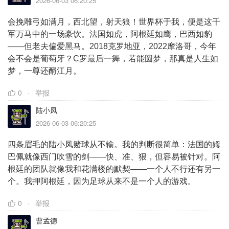
2026-06-03 06:20:25
会挽雕弓如满月，西北望，射天狼！世界杯于我，便是这千
军万马中的一场豪饮。法国如虎，阿根廷如鹰，巴西如豹
——但老夫偏爱黑马。2018克罗地亚，2022摩洛哥，今年
会不会是葡萄牙？C罗最后一舞，若能圆梦，那真是人生如
梦，一尊还酹江月。
0
举报
陆小凤
2026-06-03 06:20:25
四条眉毛的陆小凤赌球从不输。我的判断很简单：法国的姆
巴佩就像西门吹雪的剑——快、准、狠，但容易被针对。阿
根廷的团队就像我和花满楼的默契——一个人不行还有另一
个。我押阿根廷，因为足球从来不是一个人的游戏。
0
举报
曹孟德