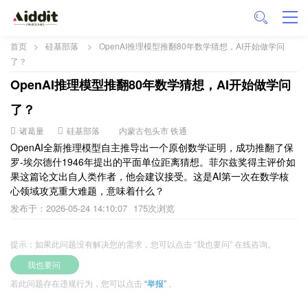
首页
>
硅基部落
>
OpenAI推理模型推翻80年数学猜想，AI开始做学问
了？
OpenAI推理模型推翻80年数学猜想，AI开始做学问
了？
诸葛量
硅基部落
内蒙古包头市 铁通
OpenAI全新推理模型自主推导出一个原创数学证明，成功推翻了保
罗-埃尔德什1946年提出的平面单位距离猜想。菲尔兹奖得主评价如
果这篇论文出自人类作者，他会建议接受。这是AI第一次在数学核
心领域攻克重大难题，意味着什么？
发布于：2026-05-24 14:10:07
175次浏览
提示：如果此问题没有解决您的需求，您可以点击 “我也要问” 在线咨询。
我也要问
若此问题存在违规行为，您可以点击
“举报”
。