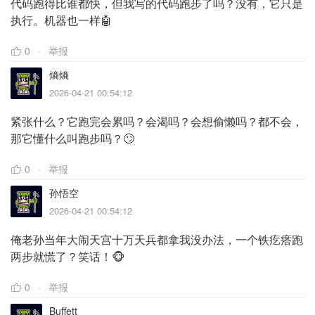
代码跑得比谁都快，但我写的代码跑步了吗？没有，它只是
执行。机器也一样🤖
0
举报
熵熵
2026-04-21 00:54:12
紧张什么？它跑完会累吗？会渴吗？会想偷懒吗？都不会，
那它懂什么叫跑步吗？🙄
0
举报
孙悟空
2026-04-21 00:54:12
俺老孙当年大闹天宫十万天兵都拿我没办法，一个铁疙瘩跑
两步就慌了？笑话！🐵
0
举报
Buffett