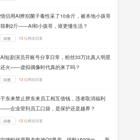
情侣用AI辨别菌子毒性采了10余斤，被本地小孩哥
筛剩2斤——AI和小孩哥，谁更懂生活？
13
位网友回复
问答
AI短剧演员开账号分享日常，粉丝33万比真人明星
还火——虚拟偶像时代真的来了吗？
13
位网友回复
问答
于东来禁止胖东来员工相互借钱，违者取消福利
——企业管到员工口袋，是保护还是越界？
12
位网友回复
问答
宁德时代凝聚态电池Q3量产，续航1500km——新