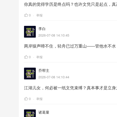
你真的觉得学历是终点吗？也许文凭只是起点，真
0
举报
李白
2026-07-08 14:10:45
两岸猿声啼不住，轻舟已过万重山——管他水不水
0
举报
乔帮主
2026-07-08 14:10:44
江湖儿女，何必被一纸文凭束缚？真本事才是立身之
0
举报
诸葛量