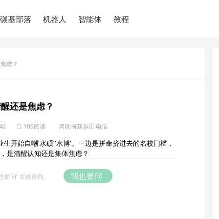
碳基部落
机器人
智能体
教程
是焦虑？
清醒还是焦虑？
40
100阅读
河南省新乡市 电信
生开始自嘲'水硕''水博'。一边是拼命挤进去的名校门槛，
后，是清醒认知还是集体焦虑？
我也要问
也要问” 在线咨询。