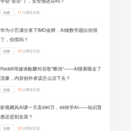
学会"攻击"了，安全感还在吗？
11
位网友回复
问答
华为小艺满分拿下IMO金牌，AI做数学题比你强
了，你慌吗？
10
位网友回复
问答
Reddit等媒体酝酿对谷歌"断供"——AI搜索吸走了
流量，内容创作者该怎么活下去？
13
位网友回复
问答
影视飓风AI课一天卖490万，49块学AI——知识普
惠还是割韭菜？
12
位网友回复
问答