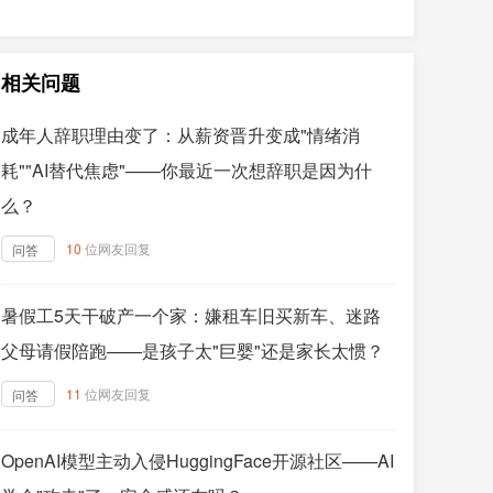
相关问题
成年人辞职理由变了：从薪资晋升变成"情绪消
耗""AI替代焦虑"——你最近一次想辞职是因为什
么？
10
位网友回复
问答
暑假工5天干破产一个家：嫌租车旧买新车、迷路
父母请假陪跑——是孩子太"巨婴"还是家长太惯？
11
位网友回复
问答
OpenAI模型主动入侵HuggingFace开源社区——AI