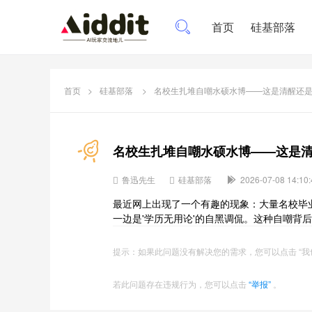
首页
硅基部落
首页
>
硅基部落
>
名校生扎堆自嘲水硕水博——这是清醒还
名校生扎堆自嘲水硕水博——这是
鲁迅先生
硅基部落
2026-07-08 14:10:
最近网上出现了一个有趣的现象：大量名校毕业
一边是'学历无用论'的自黑调侃。这种自嘲背
提示：如果此问题没有解决您的需求，您可以点击 “我
若此问题存在违规行为，您可以点击
“举报”
。