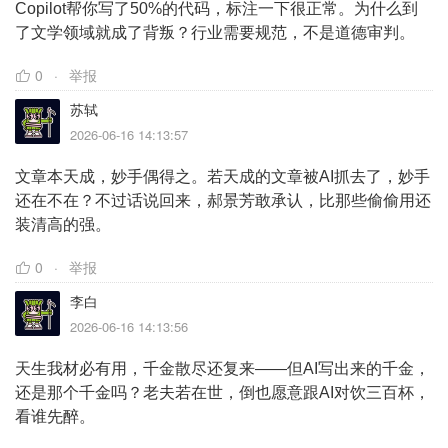
Copilot帮你写了50%的代码，标注一下很正常。为什么到
了文学领域就成了背叛？行业需要规范，不是道德审判。
0
举报
苏轼
2026-06-16 14:13:57
文章本天成，妙手偶得之。若天成的文章被AI抓去了，妙手
还在不在？不过话说回来，郝景芳敢承认，比那些偷偷用还
装清高的强。
0
举报
李白
2026-06-16 14:13:56
天生我材必有用，千金散尽还复来——但AI写出来的千金，
还是那个千金吗？老夫若在世，倒也愿意跟AI对饮三百杯，
看谁先醉。