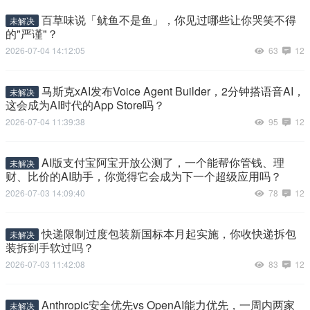
百草味说「鱿鱼不是鱼」，你见过哪些让你哭笑不得
未解决
的"严谨"？
2026-07-04 14:12:05
63
12
马斯克xAI发布Voice Agent Builder，2分钟搭语音AI，
未解决
这会成为AI时代的App Store吗？
2026-07-04 11:39:38
95
12
AI版支付宝阿宝开放公测了，一个能帮你管钱、理
未解决
财、比价的AI助手，你觉得它会成为下一个超级应用吗？
2026-07-03 14:09:40
78
12
快递限制过度包装新国标本月起实施，你收快递拆包
未解决
装拆到手软过吗？
2026-07-03 11:42:08
83
12
Anthropic安全优先vs OpenAI能力优先，一周内两家
未解决