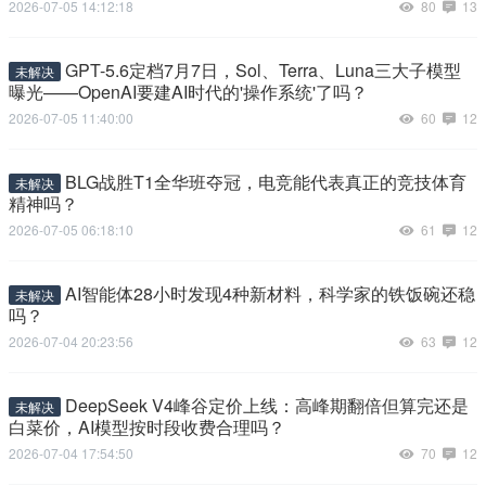
2026-07-05 14:12:18
80
13
GPT-5.6定档7月7日，Sol、Terra、Luna三大子模型
未解决
曝光——OpenAI要建AI时代的'操作系统'了吗？
2026-07-05 11:40:00
60
12
BLG战胜T1全华班夺冠，电竞能代表真正的竞技体育
未解决
精神吗？
2026-07-05 06:18:10
61
12
AI智能体28小时发现4种新材料，科学家的铁饭碗还稳
未解决
吗？
2026-07-04 20:23:56
63
12
DeepSeek V4峰谷定价上线：高峰期翻倍但算完还是
未解决
白菜价，AI模型按时段收费合理吗？
2026-07-04 17:54:50
70
12