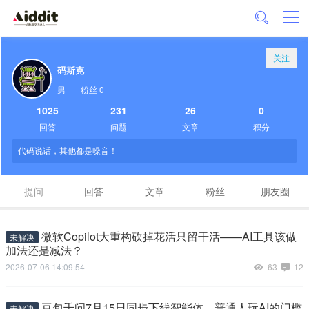
关注
码斯克
男
|
粉丝 0
1025
231
26
0
回答
问题
文章
积分
代码说话，其他都是噪音！
提问
回答
文章
粉丝
朋友圈
微软Copilot大重构砍掉花活只留干活——AI工具该做
未解决
加法还是减法？
2026-07-06 14:09:54
63
12
豆包千问7月15日同步下线智能体，普通人玩AI的门槛
未解决