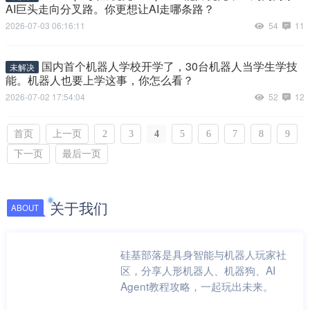
AI巨头走向分叉路。你更想让AI走哪条路？
2026-07-03 06:16:11
54
11
国内首个机器人学校开学了，30台机器人当学生学技
未解决
能。机器人也要上学这事，你怎么看？
2026-07-02 17:54:04
52
12
首页
上一页
2
3
4
5
6
7
8
9
下一页
最后一页
关于我们
ABOUT
硅基部落是具身智能与机器人玩家社
区，分享人形机器人、机器狗、AI
Agent教程攻略，一起玩出未来。