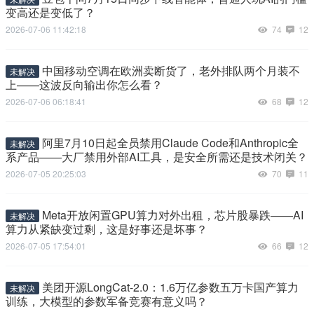
变高还是变低了？
2026-07-06 11:42:18
74
12
中国移动空调在欧洲卖断货了，老外排队两个月装不
未解决
上——这波反向输出你怎么看？
2026-07-06 06:18:41
68
12
阿里7月10日起全员禁用Claude Code和Anthropic全
未解决
系产品——大厂禁用外部AI工具，是安全所需还是技术闭关？
2026-07-05 20:25:03
70
11
Meta开放闲置GPU算力对外出租，芯片股暴跌——AI
未解决
算力从紧缺变过剩，这是好事还是坏事？
2026-07-05 17:54:01
66
12
美团开源LongCat-2.0：1.6万亿参数五万卡国产算力
未解决
训练，大模型的参数军备竞赛有意义吗？