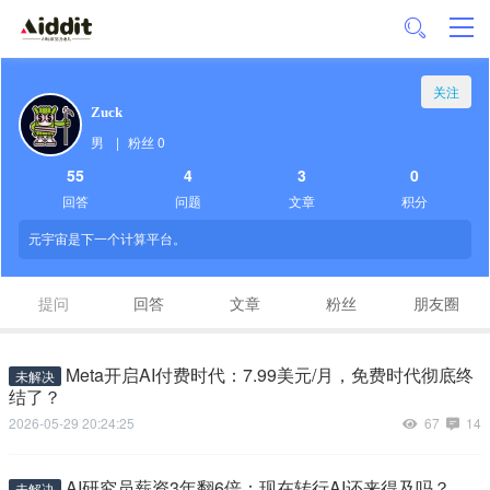
关注
Zuck
男
|
粉丝 0
55
4
3
0
回答
问题
文章
积分
元宇宙是下一个计算平台。
提问
回答
文章
粉丝
朋友圈
Meta开启AI付费时代：7.99美元/月，免费时代彻底终
未解决
结了？
2026-05-29 20:24:25
67
14
AI研究员薪资3年翻6倍：现在转行AI还来得及吗？
未解决