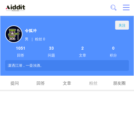
关注
令狐冲
男
|
粉丝 0
1051
33
2
0
回答
问题
文章
积分
潇洒江湖，一壶浊酒。
提问
回答
文章
粉丝
朋友圈