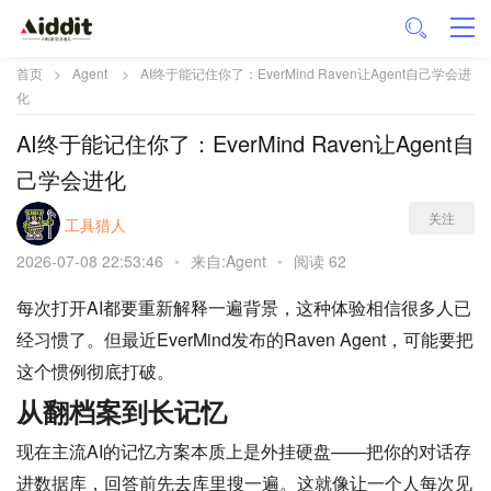
首页
>
Agent
>
AI终于能记住你了：EverMind Raven让Agent自己学会进
化
AI终于能记住你了：EverMind Raven让Agent自
己学会进化
关注
工具猎人
2026-07-08 22:53:46
•
来自:Agent
•
阅读 62
每次打开AI都要重新解释一遍背景，这种体验相信很多人已
经习惯了。但最近EverMind发布的Raven Agent，可能要把
这个惯例彻底打破。
从翻档案到长记忆
现在主流AI的记忆方案本质上是外挂硬盘——把你的对话存
进数据库，回答前先去库里搜一遍。这就像让一个人每次见