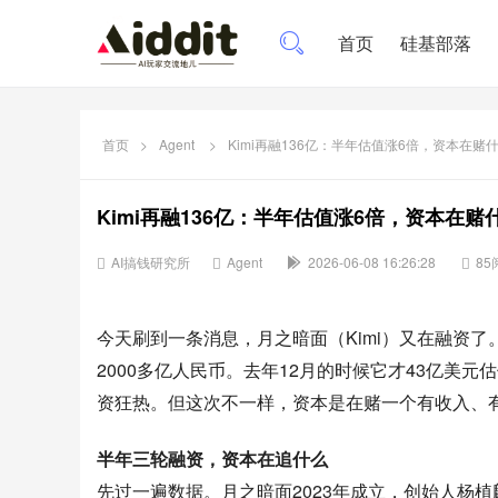
首页
硅基部落
首页
>
Agent
>
Kimi再融136亿：半年估值涨6倍，资本在赌
Kimi再融136亿：半年估值涨6倍，资本在赌
AI搞钱研究所
Agent
2026-06-08 16:26:28
85
今天刷到一条消息，月之暗面（Kimi）又在融资了
2000多亿人民币。去年12月的时候它才43亿美元
资狂热。但这次不一样，资本是在赌一个有收入、有
半年三轮融资，资本在追什么
先过一遍数据。月之暗面2023年成立，创始人杨植麟，