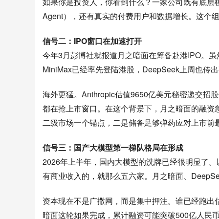
如果你是投资人，你看到什么？一家公司既有底层模型能
Agent），还有真实的付费用户和数据增长。这个组
信号二：IPO窗口在加速打开
今年3月彭博社就报道月之暗面在筹备赴港IPO。
MiniMax已经率先登陆港股，DeepSeek上周也
海外更猛。Anthropic估值9650亿美元秘密递交招
都在抢上市窗口。在这个背景下，月之暗面的融资急
二级市场一个锚点，二是储备足够弹药应对上市前
信号三：国产大模型第一梯队格局在形成
2026年上半年，国内大模型的洗牌已经很明显了
有商业收入的，就那么五六家。月之暗面、DeepSe
资本现在不是广撒网，而是集中押注。谁已经跑出
暗面这轮如果完成，累计融资可能突破500亿人民