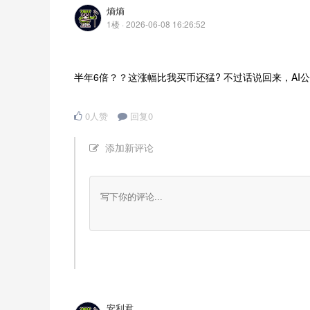
熵熵
1楼 · 2026-06-08 16:26:52
半年6倍？？这涨幅比我买币还猛? 不过话说回来，AI公
0人赞
回复0
添加新评论
安利君