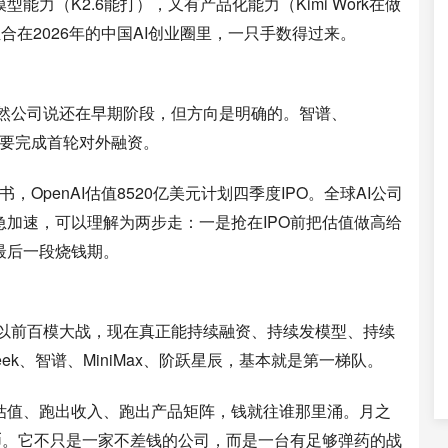
力（K2.6能打），又有产品化能力（Kimi Work在做
合在2026年的中国AI创业圈里，一只手数得过来。
虽然公司说还在早期阶段，但方向是明确的。智谱、
传出要完成首轮对外融资。
股书，OpenAI估值8520亿美元计划四季度IPO。全球AI公司
加速，可以理解为两步走：一是抢在IPO前把估值做高给
最后一段烧钱期。
。以前百模大战，现在真正能持续融资、持续发模型、持续
ek、智谱、MiniMax、阶跃星辰，基本就是第一梯队。
估值、跑出收入、跑出产品矩阵，钱就往谁那里涌。月之
币。它不只是一家不差钱的公司，而是一台有足够弹药的战