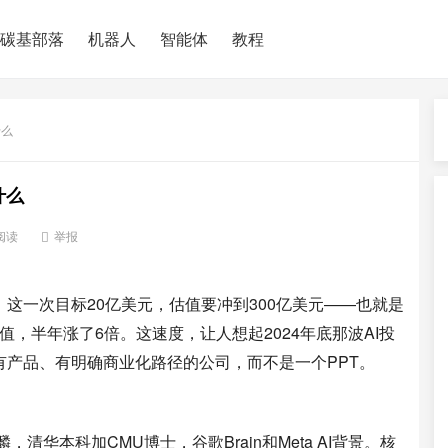
碳基部落
机器人
智能体
教程
什么
什么
阅读
举报
。这一次目标20亿美元，估值要冲到300亿美元——也就是
估值，半年涨了6倍。这速度，让人想起2024年底那波AI投
产品、有明确商业化路径的公司，而不是一个PPT。
清华本科加CMU博士，谷歌Brain和Meta AI背景。核