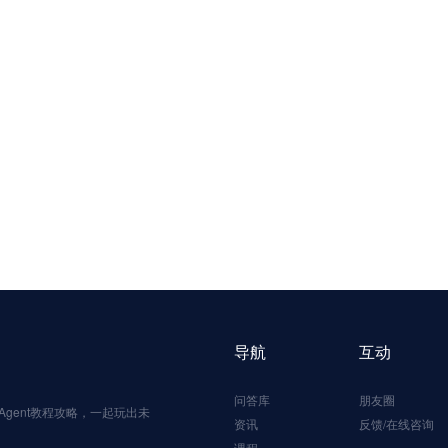
导航
互动
问答库
朋友圈
gent教程攻略，一起玩出未
资讯
反馈/在线咨询
课程