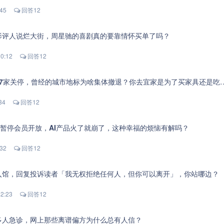
:45
回答12
影评人说烂大街，周星驰的喜剧真的要靠情怀买单了吗？
0:12
回答12
7家关停，曾经的城市地标为啥集体撤退？你去宜家是为了买家具还是吃冰淇淋？
34
回答12
力紧张暂停会员开放，AI产品火了就崩了，这种幸福的烦恼有解吗？
:32
回答12
入馆，回复投诉读者「我无权拒绝任何人，但你可以离开」，你站哪边？
2:23
回答12
多人急诊，网上那些离谱偏方为什么总有人信？