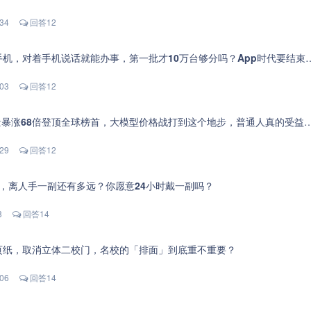
:34
回答12
手机，对着手机说话就能办事，第一批才10万台够分吗？App时代要结束了？
:03
回答12
量暴涨68倍登顶全球榜首，大模型价格战打到这个地步，普通人真的受益了吗？
:29
回答12
亮相，离人手一副还有多远？你愿意24小时戴一副吗？
3
回答14
页纸，取消立体二校门，名校的「排面」到底重不重要？
:06
回答14