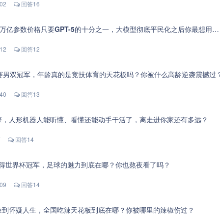
:02
回答16
.4万亿参数价格只要GPT-5的十分之一，大模型彻底平民化之后你最想用它做什么？
:12
回答12
锦赛男双冠军，年龄真的是竞技体育的天花板吗？你被什么高龄逆袭震撼过
:40
回答13
擎，人形机器人能听懂、看懂还能动手干活了，离走进你家还有多远？
7
回答14
夺得世界杯冠军，足球的魅力到底在哪？你也熬夜看了吗？
:09
回答14
辣到怀疑人生，全国吃辣天花板到底在哪？你被哪里的辣椒伤过？