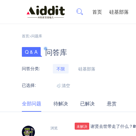
首页
硅基部落
首页
>
问题库
问答库
Q & A
问答分类:
不限
硅基部落
已选择:
清空
全部问题
待解决
已解决
悬赏
谢贤去世带走了什么？8
未解决
浏览