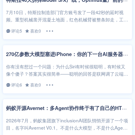
7月10日，特斯拉制造部门官方账号发了一段42秒的延时视
频。重型机械凿开混凝土地面，红色机械臂被整条卸走，工人
蹲在裸露的地坑边绑钢筋。配文只...
评论5
喜欢0
2
70亿参数大模型塞进iPhone：你的下一台AI服务器，就是口袋里的手机
你有没有想过一个问题：为什么Siri有时候很聪明，有时候又
像个傻子？答案其实很简单——聪明的回答是联网调了云端大
模型，笨的回答是本地小模型在...
评论6
喜欢0
蚂
蚁开源Avernet：多Agent协作终于有了自己的HTTP协议
2026年7月，蚂蚁集团旗下inclusionAI团队悄悄开源了一个项
目，名字叫Avernet V0.1。不是什么大模型，不是什么Agen
t...