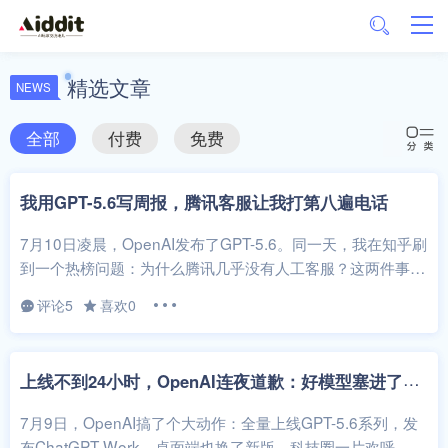
精选文章
NEWS
全部
付费
免费
我用GPT-5.6写周报，腾讯客服让我打第八遍电话
7月10日凌晨，OpenAI发布了GPT-5.6。同一天，我在知乎刷
到一个热榜问题：为什么腾讯几乎没有人工客服？这两件事放
在一起，突然觉得特...
评论5
喜欢0
上
线不到24小时，OpenAI连夜道歉：好模型塞进了坏App里
7月9日，OpenAI搞了个大动作：全量上线GPT-5.6系列，发
布ChatGPT Work，桌面端也换了新版。科技圈一片欢呼。然