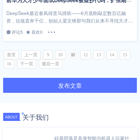
DeepSeek最近春风得意马蹄疾——6月底刚敲定数百亿融
资，估值直奔千亿，创始人梁文锋那句我们从来不寻找天才，
只要你有自身闪亮发光的地方成...
评论5
喜欢0
首页
上一页
9
10
11
12
13
14
15
16
下一页
最后一页
发布文章
关于我们
ABOUT
硅基部落是具身智能与机器人玩家社