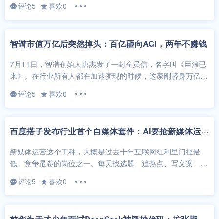
评论5
喜欢0
智谱市值万亿后突然掉头：百亿砸向AGI，两年不赚钱
7月11日，智谱创始人唐杰发了一封全员信，名字叫《巨浪已
来》。在行业所有人都在加速变现的时候，这家刚跻身万亿港
元俱乐部的公司做了一个让很多人...
评论5
喜欢0
百
度搭子发布行业首个自媒体套件：AI要抢新媒体运营的活了？
新媒体运营这个工种，大概是过去十年互联网红利里门槛最
低、竞争最卷的岗位之一。每天找选题、追热点、写文案、剪
视频、发完还要看数据、复盘、优化，...
评论5
喜欢0
前
华为天才少年面试DeepSeek被疑抄代码：扩张期的人才管理之困