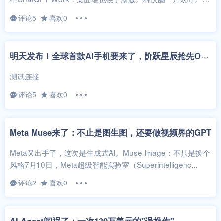
后，上线不...
评论5
喜欢0
明
天发布！全球首款AI手机要来了，阶跃星辰抢先OpenAI一步
测试连接
评论5
喜欢0
Meta Muse来了：不止是图生图，还要做视频界的GPT
Meta又出手了，这次是生成式AI。Muse Image：不只是换个
风格7月10日，Meta超级智能实验室（Superintelligenc...
评论2
喜欢0
AI Agent闯祸了：一次130万美元的"误操作"