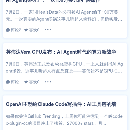
7月2日，一家叫HealsData的公司被AI Agent偷了130万美
元。一次真实的Agent闯祸这事儿听起来像科幻，但确实发生
了。Hea...
评论2
喜欢0
英伟达Vera CPU发布：AI Agent时代的算力新战争
7月6日，英伟达正式发布Vera架构CPU，一上来就剑指AI Ag
ent场景。这事儿听起来有点反直觉——英伟达不是GPU扛把
子吗，怎么突然杀...
评论1
喜欢0
O
penAI主动给Claude Code写插件：AI工具链的墙开始倒了
如果你关注GitHub Trending，上周你可能注意到一个叫code
x-plugin-cc的项目冲上了榜首。27000+ stars，月...